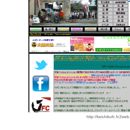
http://keichikufc.fc2we