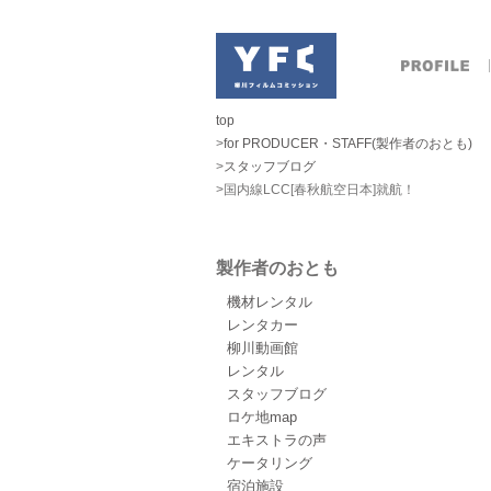
top
>
for PRODUCER・STAFF(製作者のおとも)
>
スタッフブログ
>国内線LCC[春秋航空日本]就航！
製作者のおとも
機材レンタル
レンタカー
柳川動画館
レンタル
スタッフブログ
ロケ地map
エキストラの声
ケータリング
宿泊施設