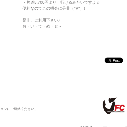
・片道5,700円より 行けるみたいですよ☆
便利なのでこの機会に是非（°∀°）!
是非、ご利用下さい♪
お・い・で・め・せ～
ションにご連絡ください。