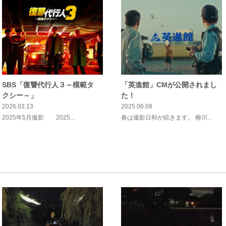
SBS「復讐代行人３～模範タ
「英進館」CMが公開されまし
クシー～」
た！
2026.03.13
2025.06.08
2025年5月撮影 2025...
春は撮影日和が続きます。 柳川...