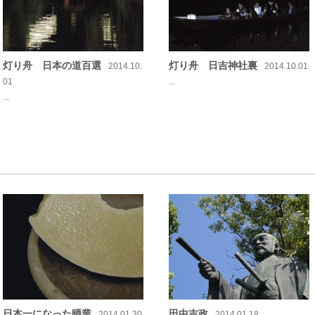
灯り舟 日本の道百選
灯り舟 日吉神社裏
2014.10.
2014.10.01
01
...
...
日本一になった晒業
田中吉政
2014.01.30
2014.01.18