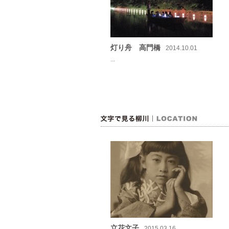
灯り舟 高門橋
2014.10.01
...
立花文子
2015.03.16