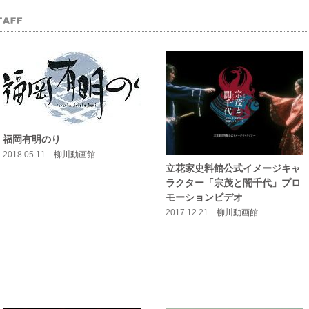
福岡有明のり
2018.05.11
柳川動画館
立花家史料館公式イメージキャ
ラクター「宗茂と誾千代」プロ
モーションビデオ
2017.12.21
柳川動画館