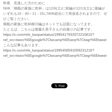
昨夜、見逃した方のために
NHK「鶴瓶の家族に乾杯」は12/6(土)に前編が12/13(土)に後編が
いずれも10：40～11：25にNHK総合にて再放送されますので、ぜ
ひご覧ください。
鶴瓶の家族に乾杯柳川編はネットでも話題になってます。
たとえば、こちらは後藤久美子さんの自撮りの記事です。
https://x.com/nhk_kanpai/status/1995417932072210615?
ref_src=twsrc%5Egoogle%7Ctwcamp%5Eserp%7Ctwgr%5Etweet
こんな記事もあります。
https://x.com/nhk_kanpai/status/1995458591009231216?
ref_src=twsrc%5Egoogle%7Ctwcamp%5Eserp%7Ctwgr%5Etweet