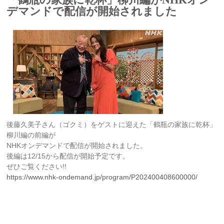
「鶴瓶の家族に乾杯」柳川編がNHKオン
デマンドで配信が開始されました
後藤久美子さん（ゴクミ）をゲストに迎えた「鶴瓶の家族に乾杯」
柳川編の前編が
NHKオンデマンドで配信が開始されました。
後編は12/15から配信が開始予定です。
ぜひご覧ください!!
https://www.nhk-ondemand.jp/program/P202400408600000/