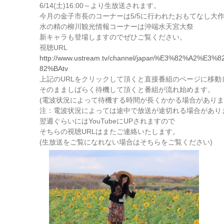
6/14(土)16:00～より生放送されます。
今月の金子市長のコーナーは5/5に行われたおもてなし大
水の精の柳川観光情報コーナーは沖端水天宮大祭
新キャラも登場しますのでぜひご覧ください。
視聴URL
http://www.ustream.tv/channel/japan%E3%82%A2
82%BAtv
上記のURLをクリックして頂くと直接番組のページに移動
そのまましばらく待機して頂くと番組が流れ始めます。
(電波状況によって待機する時間が長くかかる場合がありま
注：電波状況によっては途中で放送が途切れる場合があり
翌週ぐらいにはYouTubeにUPされますので
そちらの視聴URLはまたご連絡いたします。
(生放送をご覧になれない場合はそちらをご覧ください)