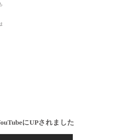
も
は
YouTubeにUPされました