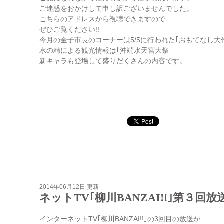
ご迷惑をおかけして申し訳ございませんでした。
こちらのアドレスから視聴できますので
ぜひご覧ください!!
今月の金子市長のコーナーは5/5に行われた｢おもてなし大
水の精による観光情報は｢沖端水天宮大祭｣
新キャラも登場して盛りだくさんの内容です。
2014年06月12日 更新
ネットTV｢柳川BANZAI!!｣第３回
インターネットTV｢柳川BANZAI!!｣の3回目の放送が