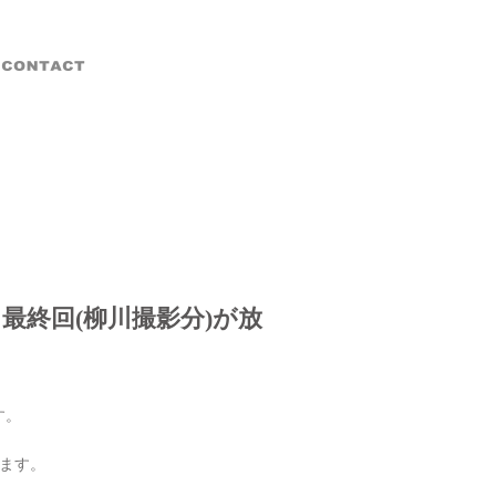
ー｣最終回(柳川撮影分)が放
す。
います。