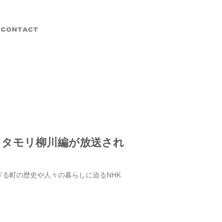
てブラタモリ柳川編が放送され
ざる町の歴史や人々の暮らしに迫るNHK
。