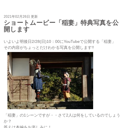
2021年02月26日 更新
ショートムービー「稲妻」特典写真を公
開します
いよいよ明後日2/28(日)10：00にYouTubeで公開する「稲妻」
その内容がちょっとだけわかる写真を公開します!!
「稲妻」の1シーンですが・・さて2人は何をしているのでしょう
か？
答えは本編をお楽しみに！