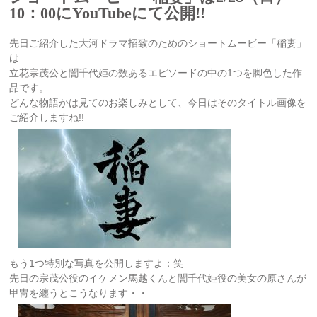
10：00にYouTubeにて公開!!
先日ご紹介した大河ドラマ招致のためのショートムービー「稲妻」
は
立花宗茂公と誾千代姫の数あるエピソードの中の1つを脚色した作
品です。
どんな物語かは見てのお楽しみとして、今日はそのタイトル画像を
ご紹介しますね!!
もう1つ特別な写真を公開しますよ：笑
先日の宗茂公役のイケメン馬越くんと誾千代姫役の美女の原さんが
甲冑を纏うとこうなります・・