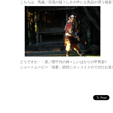
こちらは、馬越／宗茂の猛々しさの中にも気品が漂う雄姿
どうですか・・原／誾千代の神々しいばかりの甲冑姿!!
ショートムービー「稲妻」絶対にカッコイイのでぜひお楽