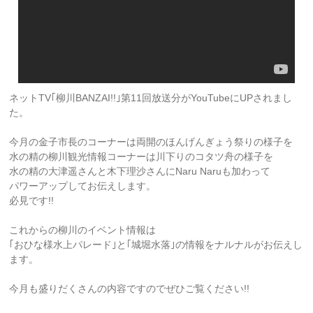
ネットTV｢柳川BANZAI!!｣第11回放送分がYouTubeにUPされまし
た。
今月の金子市長のコーナーは両開のほんげんぎょう祭りの様子を
水の精の柳川観光情報コーナーは川下りのコタツ舟の様子を
水の精の大津遥さんと木下理沙さんにNaru Naruも加わって
パワーアップしてお伝えします。
必見です!!
これからの柳川のイベント情報は
｢おひな様水上パレード｣と｢城堀水落｣の情報をナルナルがお伝えし
ます。
今月も盛りだくさんの内容ですのでぜひご覧ください!!