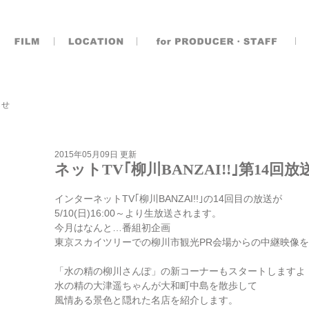
らせ
2015年05月09日 更新
ネットTV｢柳川BANZAI!!｣第14回
インターネットTV｢柳川BANZAI!!｣の14回目の放送が
5/10(日)16:00～より生放送されます。
今月はなんと…番組初企画
東京スカイツリーでの柳川市観光PR会場からの中継映像を放
「水の精の柳川さんぽ」の新コーナーもスタートしますよ
水の精の大津遥ちゃんが大和町中島を散歩して
風情ある景色と隠れた名店を紹介します。