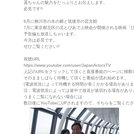
遥ちゃんの魅力をたっぷりとお伝えします。
必見です!!
6月に柳川市の水の郷と筑後市の芸文館
7月に東京都北区の北とぴあで上映会が開催される映画「
予告編も放送しちゃいます。
今月は必見です。
ぜひご覧ください!!
視聴URL
https://www.youtube.com/user/JapanActorsTV
上記のURLをクリックして頂くと直接番組のページに移動
そのまましばらく待機して頂くと番組が流れ始めます。
(電波状況によって待機する時間が長くかかる場合がありま
注：電波状況によっては途中で放送が途切れる場合があり
うまくご覧になれない場合には
数日後にYouTubeにUPされますので、そちらをご覧くだ