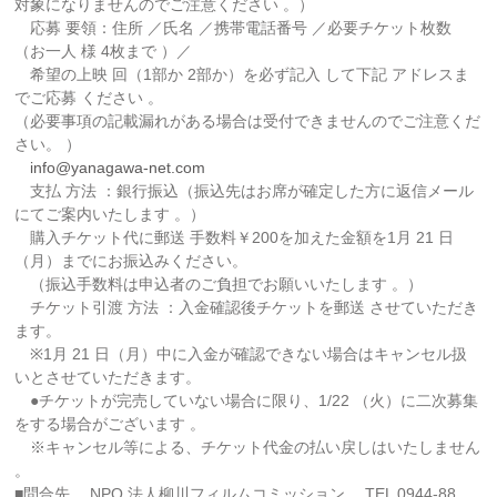
対象になりませんのでご注意ください 。）
応募 要領：住所 ／氏名 ／携帯電話番号 ／必要チケット枚数
（お一人 様 4枚まで ）／
希望の上映 回（1部か 2部か）を必ず記入 して下記 アドレスま
でご応募 ください 。
（必要事項の記載漏れがある場合は受付できませんのでご注意くだ
さい。 ）
info@yanagawa-net.com
支払 方法 ：銀行振込（振込先はお席が確定した方に返信メール
にてご案内いたします 。）
購入チケット代に郵送 手数料￥200を加えた金額を1月 21 日
（月）までにお振込みください。
（振込手数料は申込者のご負担でお願いいたします 。）
チケット引渡 方法 ：入金確認後チケットを郵送 させていただき
ます。
※1月 21 日（月）中に入金が確認できない場合はキャンセル扱
いとさせていただきます。
●チケットが完売していない場合に限り、1/22 （火）に二次募集
をする場合がございます 。
※キャンセル等による、チケット代金の払い戻しはいたしません
。
■問合先 NPO 法人柳川フィルムコミッション TEL 0944-88