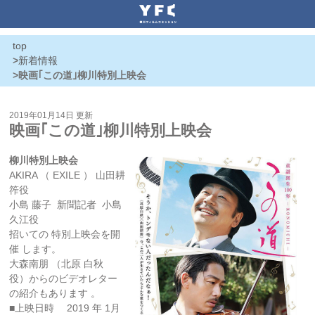
top
>
新着情報
>映画｢この道｣柳川特別上映会
2019年01月14日 更新
映画｢この道｣柳川特別上映会
柳川特別
上映会
AKIRA （ EXILE ） 山田耕
筰役
小島 藤子 新聞記者 小島
久江役
招いての 特別上映会を開
催 します。
大森南朋 （北原 白秋
役）からのビデオレター
の紹介もあります 。
■上映日時 2019 年 1月