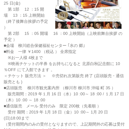
25 日(金)
第 1部 12 ：15 開
場 13 ：15 上映開始
（終了後舞台挨拶の予定
）
第 2部 15 ：05 開場 16 ：00 上映開始（上映前舞台挨拶 の
予定 ）
■会場 柳川総合保健福祉センター ｢水の 郷｣
■料金 一律 ￥1400 （税込 ） 全席指定
※お一人様 4枚まで
※映画チケットの半券 をお持ちになると 北原白秋記念館に 10
％OFF にて入館できます 。
＜チケット 販売方法 ＞ ※売切れ次第販売 終了 (店頭販売・通信
販売とも )
■店頭販売 柳川市観光案内所 （柳川市 柳川市 沖端 町 35 ）
販売期間：2019 年１月 16 日（水）10 :00～ 18 :00 / １月 17 日
（木）10 :00 ～ 18 :00
■通信販売 メール 受付のみ 限定 200枚（先着順 ）
受付 期間：2019 年 1月 18 日（金）10 :00～ 1月 20 日
(日)18:00まで
（受付期間内のみの受付となりますので、上記期間外の応募は受付