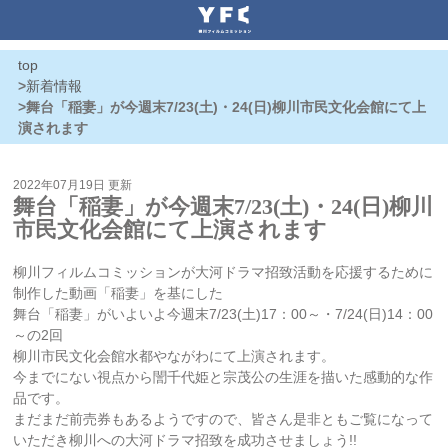
top
>
新着情報
>舞台「稲妻」が今週末7/23(土)・24(日)柳川市民文化会館にて上
演されます
2022年07月19日 更新
舞台「稲妻」が今週末7/23(土)・24(日)柳川
市民文化会館にて上演されます
柳川フィルムコミッションが大河ドラマ招致活動を応援するために
制作した動画「稲妻」を基にした
舞台「稲妻」がいよいよ今週末7/23(土)17：00～・7/24(日)14：00
～の2回
柳川市民文化会館水都やながわにて上演されます。
今までにない視点から誾千代姫と宗茂公の生涯を描いた感動的な作
品です。
まだまだ前売券もあるようですので、皆さん是非ともご覧になって
いただき柳川への大河ドラマ招致を成功させましょう!!