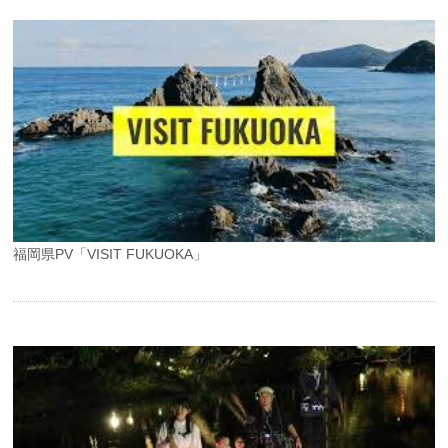
福岡県PV「VISIT FUKUOKA」