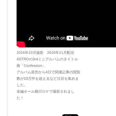
2016年10月撮影 2016年11月配信
ASTROの3rdミニアルバムのタイトル
曲「Confession」
アルバム発売から4日で関連記事の閲覧
数が10万件を超えるなど注目を集めま
した。
全編オール柳川ロケで撮影されまし
た！