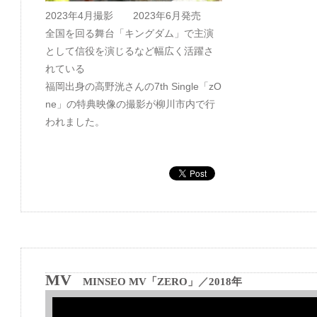
2023年4月撮影 2023年6月発売
全国を回る舞台「キングダム」で主演
として信役を演じるなど幅広く活躍さ
れている
福岡出身の高野洸さんの7th Single「zO
ne」の特典映像の撮影が柳川市内で行
われました。
MV
MINSEO MV「ZERO」
／
2018年