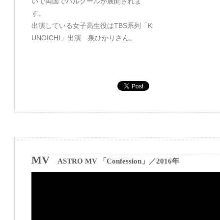
いで両国でパルクールが展開されま
す。
出演している女子高生役はTBS系列「K
UNOICHI」出演 泉ひかりさん。
MV
ASTRO MV 「Confession」
／
2016年