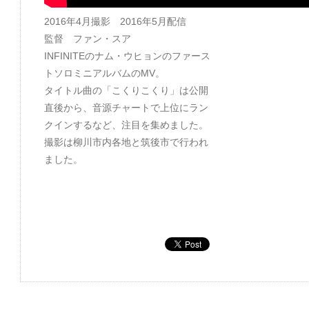
2016年4月撮影 2016年5月配信
監督 ファン・スア
INFINITEのナム・ウヒョンのファース
トソロミニアルバムのMV。
タイトル曲の「こくりこくり」は公開
直後から、音源チャートで上位にラン
クインするなど、注目を集めました。
撮影は柳川市内各地と筑後市で行われ
ました。