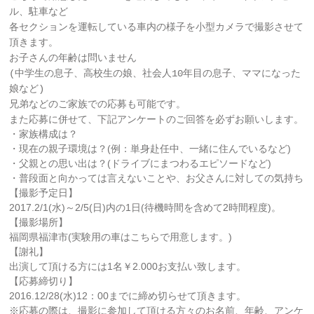
ル、駐車など
各セクションを運転している車内の様子を小型カメラで撮影させて
頂きます。
お子さんの年齢は問いません
(中学生の息子、高校生の娘、社会人10年目の息子、ママになった
娘など)
兄弟などのご家族での応募も可能です。
また応募に併せて、下記アンケートのご回答を必ずお願いします。
・家族構成は？
・現在の親子環境は？(例：単身赴任中、一緒に住んでいるなど)
・父親との思い出は？(ドライブにまつわるエピソードなど)
・普段面と向かっては言えないことや、お父さんに対しての気持ち
【撮影予定日】
2017.2/1(水)～2/5(日)内の1日(待機時間を含めて2時間程度)。
【撮影場所】
福岡県福津市(実験用の車はこちらで用意します。)
【謝礼】
出演して頂ける方には1名￥2.000お支払い致します。
【応募締切り】
2016.12/28(水)12：00までに締め切らせて頂きます。
※応募の際は、撮影に参加して頂ける方々のお名前、年齢、アンケ