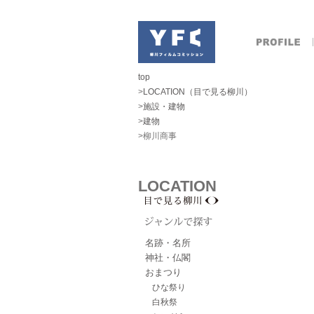
top
>
LOCATION（目で見る柳川）
>
施設・建物
>
建物
>柳川商事
LOCATION
名跡・名所
神社・仏閣
おまつり
ひな祭り
白秋祭