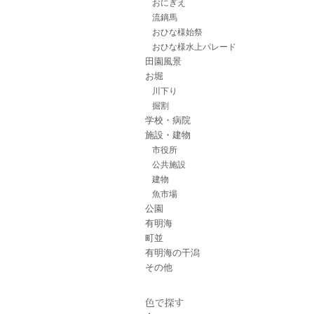
おにぎえ
流鏑馬
おひな様始祭
おひな様水上パレード
田園風景
お堀
川下り
掘割
学校・病院
施設・建物
市役所
公共施設
建物
魚市場
公園
有明海
町並
有明海の干潟
その他